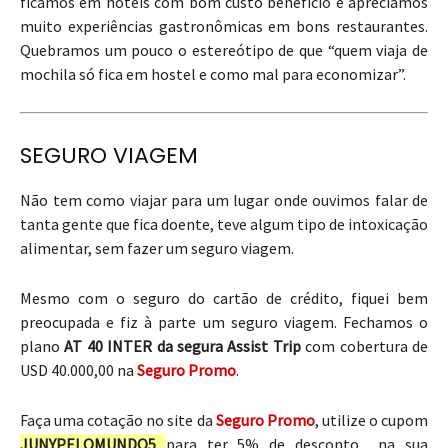
ficamos em hotéis com bom custo benefício e apreciamos
muito experiências gastronômicas em bons restaurantes.
Quebramos um pouco o estereótipo de que “quem viaja de
mochila só fica em hostel e como mal para economizar”.
SEGURO VIAGEM
Não tem como viajar para um lugar onde ouvimos falar de
tanta gente que fica doente, teve algum tipo de intoxicação
alimentar, sem fazer um seguro viagem.
Mesmo com o seguro do cartão de crédito, fiquei bem
preocupada e fiz à parte um seguro viagem. Fechamos o
plano
AT 40 INTER da segura Assist Trip
com cobertura de
USD 40.000,00 na
Seguro Promo
.
Faça uma cotação no site da
Seguro Promo
, utilize o cupom
JUNYPELOMUNDO5
para ter 5% de desconto na sua