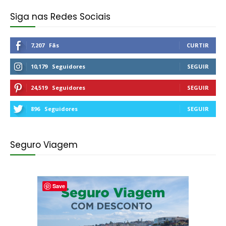
Siga nas Redes Sociais
7,207
Fãs
CURTIR
10,179
Seguidores
SEGUIR
24,519
Seguidores
SEGUIR
896
Seguidores
SEGUIR
Seguro Viagem
Save