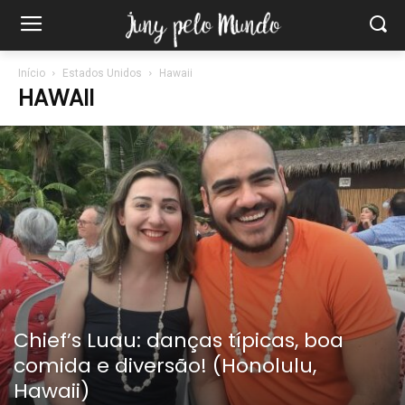
Início
Estados Unidos
Hawaii
HAWAII
Chief’s Luau: danças típicas, boa
comida e diversão! (Honolulu,
Hawaii)