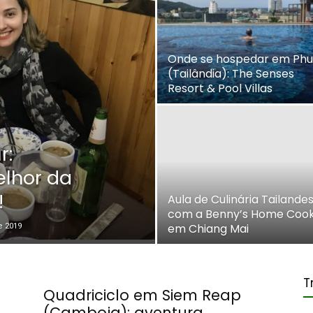
Onde se hospedar em Phu
(Tailândia): The Senses
Resort & Pool Villas
r:
elhor da
!
Aula de Culinária Tailande
com a Benny’s Home Cook
em Chiang Mai
e 2019
T
Quadriciclo em Siem Reap
(Camboja): aventura,