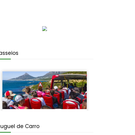
asseios
luguel de Carro