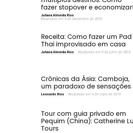
fazer stopover e economizar
-
Juliana Almeida Rios
Atualizado em 4 de dezembro de 2019
Receita: Como fazer um Pad
Thai improvisado em casa
-
Juliana Almeida Rios
Atualizado em 9 de julho de 2019
Crônicas da Ásia: Camboja,
um paradoxo de sensações
-
Leonardo Rios
Atualizado em 5 de maio de 2019
Tour com guia privado em
Pequim (China): Catherine L
Tours