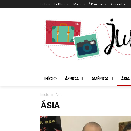
Sobre
Políticas
Midia Kit / Parceiros
Contato
INÍCIO
ÁFRICA
AMÉRICA
ÁSIA
Início
Ásia
ÁSIA