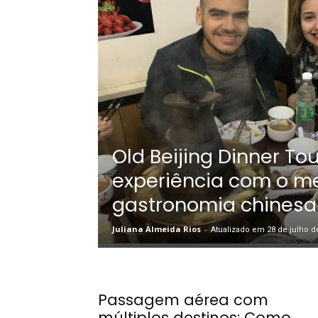
Old Beijing Dinner Tou
experiência com o m
gastronomia chinesa
Juliana Almeida Rios
-
Atualizado em 28 de julho d
Passagem aérea com
múltiplos destinos: Como