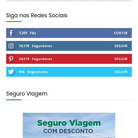
Siga nas Redes Sociais
7,207
Fãs
CURTIR
10,179
Seguidores
SEGUIR
24,519
Seguidores
SEGUIR
896
Seguidores
SEGUIR
Seguro Viagem