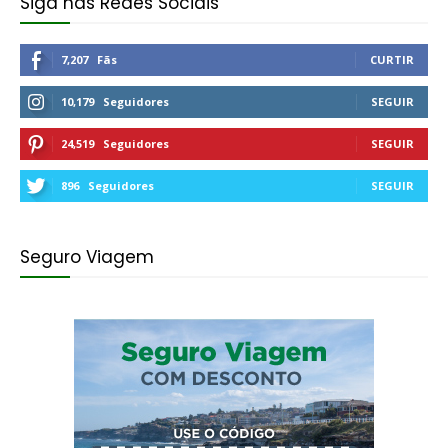
Siga nas Redes Sociais
7,207
Fãs
CURTIR
10,179
Seguidores
SEGUIR
24,519
Seguidores
SEGUIR
896
Seguidores
SEGUIR
Seguro Viagem