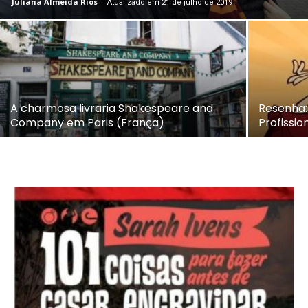
Juliana Almeida Rios
-
Atualizado em 21 de julho de 2019
A charmosa livraria Shakespeare and
Resenha:
Company em Paris (França)
Profissio