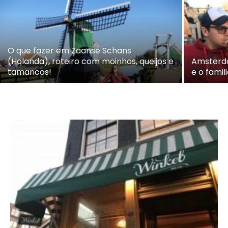
O que fazer em Zaanse Schans
(Holanda), roteiro com moinhos, queijos e
Amsterda
tamancos!
e o famil