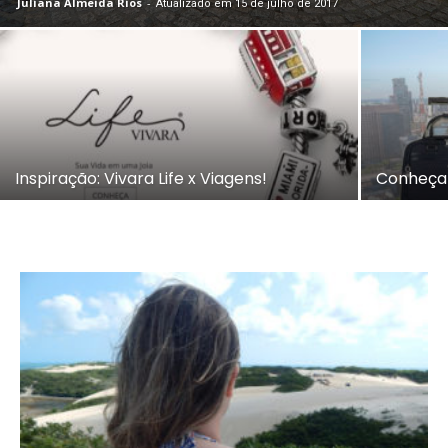
Juliana Almeida Rios
-
Atualizado em 15 de julho de 2017
Inspiração: Vivara Life x Viagens!
Conheça a