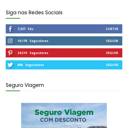
Siga nas Redes Sociais
7,207
Fãs
CURTIR
10,179
Seguidores
SEGUIR
24,519
Seguidores
SEGUIR
896
Seguidores
SEGUIR
Seguro Viagem