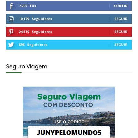
7,207
Fãs
CURTIR
10,179
Seguidores
SEGUIR
24,519
Seguidores
SEGUIR
896
Seguidores
SEGUIR
Seguro Viagem