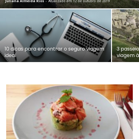
Juliana Almeida Rios
-
Atualizado em 12 de outubro de 2019
10 dicas para encontrar o seguro viagem
3 passei
ideal
viagem à