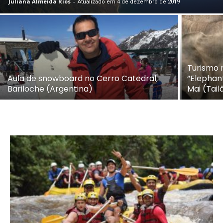
Juliana Almeida Rios
-
Atualizado em 4 de dezembro de 2019
Turismo 
Aula de snowboard no Cerro Catedral,
“Elephan
Bariloche (Argentina)
Mai (Tail