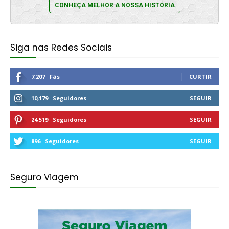
CONHEÇA MELHOR A NOSSA HISTÓRIA
Siga nas Redes Sociais
7,207
Fãs
CURTIR
10,179
Seguidores
SEGUIR
24,519
Seguidores
SEGUIR
896
Seguidores
SEGUIR
Seguro Viagem