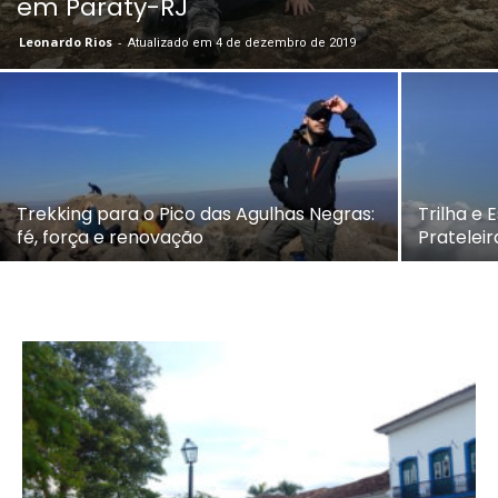
em Paraty-RJ
Leonardo Rios
-
Atualizado em 4 de dezembro de 2019
Trekking para o Pico das Agulhas Negras:
Trilha e
fé, força e renovação
Prateleir