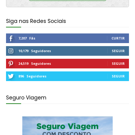
Siga nas Redes Sociais
7,207
Fãs
CURTIR
10,179
Seguidores
SEGUIR
24,519
Seguidores
SEGUIR
896
Seguidores
SEGUIR
Seguro Viagem