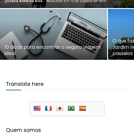
Juliana Almeida Rios
-
Atualizado em 13 de outubro de 2019
O que fa
10 dicas para encontrar o seguro viagem
Jardim na
ideal
passeios
Translate here
Quem somos