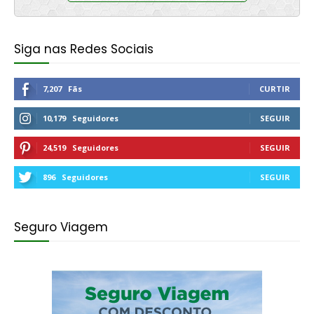
Siga nas Redes Sociais
7,207
Fãs
CURTIR
10,179
Seguidores
SEGUIR
24,519
Seguidores
SEGUIR
896
Seguidores
SEGUIR
Seguro Viagem