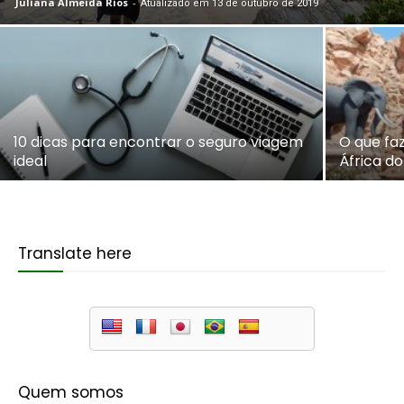
Juliana Almeida Rios
-
Atualizado em 13 de outubro de 2019
10 dicas para encontrar o seguro viagem
O que faz
ideal
África do
Translate here
Quem somos