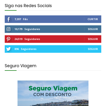
Siga nas Redes Sociais
7,207
Fãs
CURTIR
10,179
Seguidores
SEGUIR
24,519
Seguidores
SEGUIR
896
Seguidores
SEGUIR
Seguro Viagem