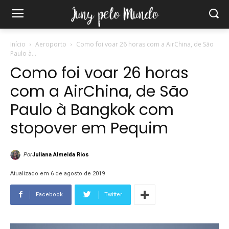
Início
Aeroporto
Como foi voar 26 horas com a AirChina, de São
Paulo à...
Como foi voar 26 horas
com a AirChina, de São
Paulo à Bangkok com
stopover em Pequim
Por
Juliana Almeida Rios
Atualizado em 6 de agosto de 2019
Facebook
Twitter