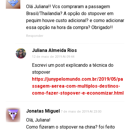
Olá Juliana!! Vcs compraram a passagem
Brasil/Thailandia? A opção do stopover em
pequim houve custo adicional? e como adicionar
essa opção na hora da compra? Obrigado!!
Responder
Juliana Almeida Rios
12 de maio de 2019 At 09:44
Escrevi um post explicando a técnica do
stopover
https://junypelomundo.com.br/2019/05/pa
ssagem-aerea-com-multiplos-destinos-
como-fazer-stopover-e-economizar.html
Jonatas Miguel
7 de maio de 2019 At 23:00
Olá, Juliana!
Como fizeram o stopover na china? foi feito