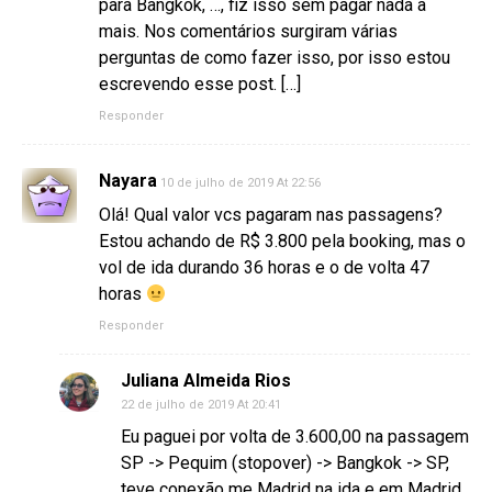
para Bangkok, …, fiz isso sem pagar nada a
mais. Nos comentários surgiram várias
perguntas de como fazer isso, por isso estou
escrevendo esse post. […]
Responder
Nayara
10 de julho de 2019 At 22:56
Olá! Qual valor vcs pagaram nas passagens?
Estou achando de R$ 3.800 pela booking, mas o
vol de ida durando 36 horas e o de volta 47
horas
Responder
Juliana Almeida Rios
22 de julho de 2019 At 20:41
Eu paguei por volta de 3.600,00 na passagem
SP -> Pequim (stopover) -> Bangkok -> SP,
teve conexão me Madrid na ida e em Madrid