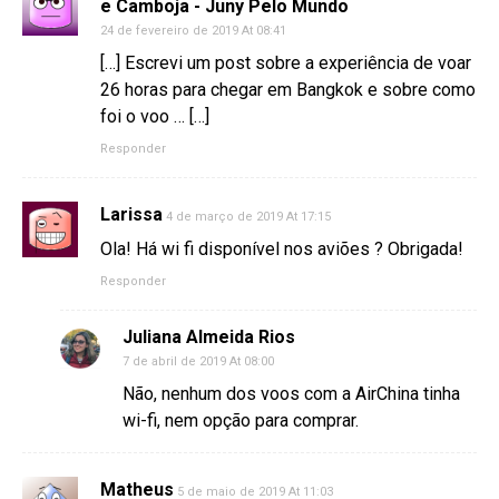
e Camboja - Juny Pelo Mundo
24 de fevereiro de 2019 At 08:41
[…] Escrevi um post sobre a experiência de voar
26 horas para chegar em Bangkok e sobre como
foi o voo … […]
Responder
Larissa
4 de março de 2019 At 17:15
Ola! Há wi fi disponível nos aviões ? Obrigada!
Responder
Juliana Almeida Rios
7 de abril de 2019 At 08:00
Não, nenhum dos voos com a AirChina tinha
wi-fi, nem opção para comprar.
Matheus
5 de maio de 2019 At 11:03