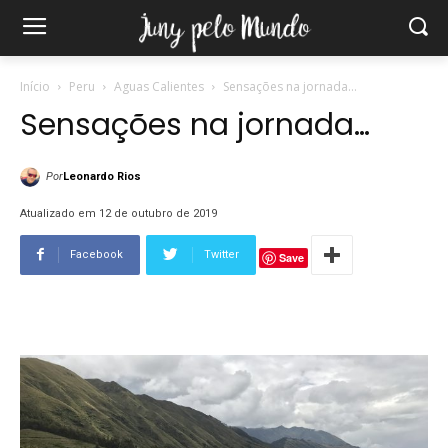
Início
Peru
Aguas Calientes
Sensações na jornada...
Sensações na jornada…
Por
Leonardo Rios
Atualizado em 12 de outubro de 2019
Facebook
Twitter
Save