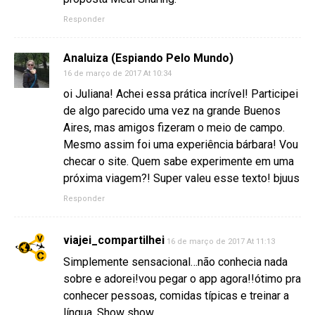
Responder
Analuiza (Espiando Pelo Mundo)
16 de março de 2017 At 10:34
oi Juliana! Achei essa prática incrível! Participei
de algo parecido uma vez na grande Buenos
Aires, mas amigos fizeram o meio de campo.
Mesmo assim foi uma experiência bárbara! Vou
checar o site. Quem sabe experimente em uma
próxima viagem?! Super valeu esse texto! bjuus
Responder
viajei_compartilhei
16 de março de 2017 At 11:13
Simplemente sensacional…não conhecia nada
sobre e adorei!vou pegar o app agora!!ótimo pra
conhecer pessoas, comidas típicas e treinar a
língua. Show show…