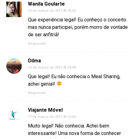
Wanila Goularte
16 de março de 2017 At 18:55
Que experiência legal! Eu conheço o conceito
mas nunca participei, porém morro de vontade
de ser anfitriã!
Responder
Dilma
16 de março de 2017 At 19:48
Que legal! Eu não conhecia o Meal Sharing,
achei genial!
Responder
Viajante Móvel
17 de março de 2017 At 10:00
Muito legal! Não conhecia. Achei bem
interessante! Uma nova forma de conhecer