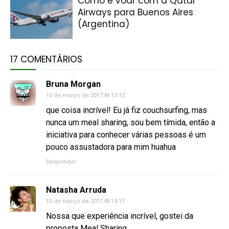
Como é voar com a Qatar
Airways para Buenos Aires
(Argentina)
17 COMENTÁRIOS
Bruna Morgan
15 de março de 2017 At 13:12
que coisa incrível! Eu já fiz couchsurfing, mas
nunca um meal sharing, sou bem tímida, então a
iniciativa para conhecer várias pessoas é um
pouco assustadora para mim huahua
Responder
Natasha Arruda
15 de março de 2017 At 14:17
Nossa que experiência incrível, gostei da
proposta Meal Sharing.