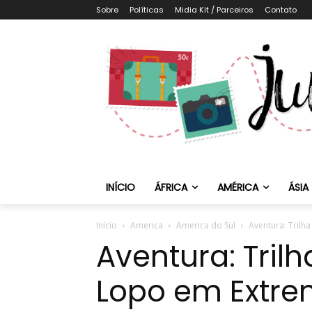
Sobre
Políticas
Midia Kit / Parceiros
Contato
INÍCIO
ÁFRICA
AMÉRICA
ÁSIA
Início
America
America do Sul
Aventura: Trilh
Aventura: Trilh
Lopo em Extr