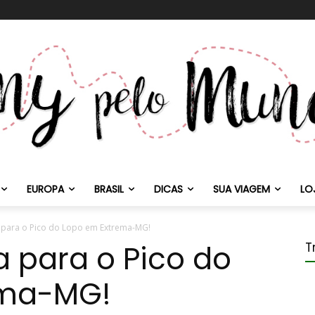
EUROPA
BRASIL
DICAS
SUA VIAGEM
LO
a para o Pico do Lopo em Extrema-MG!
a para o Pico do
T
ema-MG!