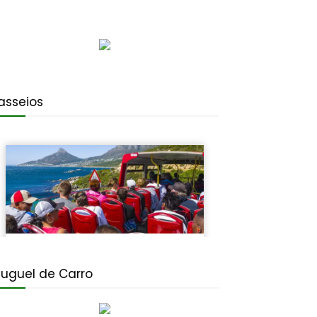
asseios
luguel de Carro