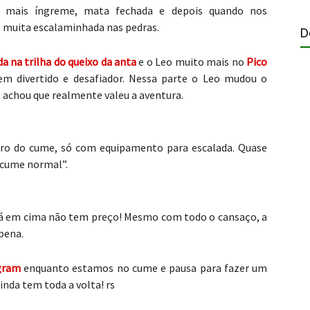
a mais íngreme, mata fechada e depois quando nos
 muita escalaminhada nas pedras.
D
 na trilha do queixo da anta
e o Leo muito mais no
Pico
bem divertido e desafiador. Nessa parte o Leo mudou o
u, achou que realmente valeu a aventura.
vro do cume, só com equipamento para escalada. Quase
“cume normal”.
r lá em cima não tem preço! Mesmo com todo o cansaço, a
 pena.
agram
enquanto estamos no cume e pausa para fazer um
inda tem toda a volta! rs