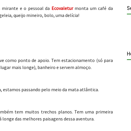
S
 mirante e o pessoal da
Ecovaletur
monta um café da
eia, queijo mineiro, bolo, uma delícia!
H
erve como ponto de apoio. Tem estacionamento (só para
 lugar mais longe), banheiro e servem almoço.
, estamos passando pelo meio da mata atlântica.
também tem muitos trechos planos. Tem uma primeira
á longe das melhores paisagens dessa aventura.