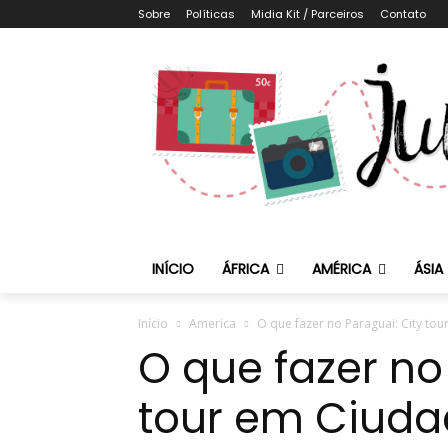
Sobre
Políticas
Midia Kit / Parceiros
Contato
INÍCIO
ÁFRICA
AMÉRICA
ÁSIA
Início
America
O que fazer no Paraguai: City tou
O que fazer no
tour em Ciudad