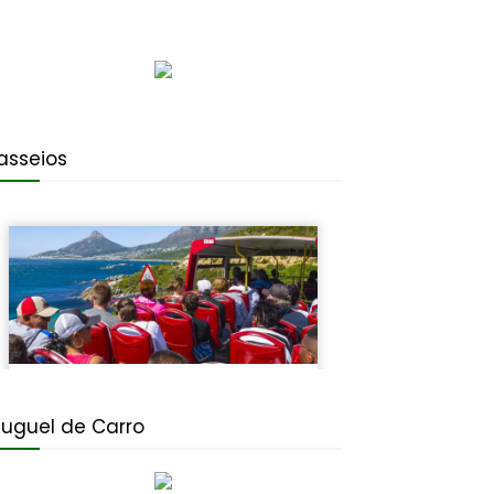
asseios
luguel de Carro