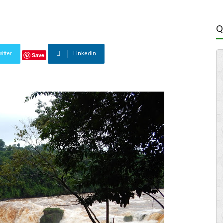
Q
itter
Linkedin
Save