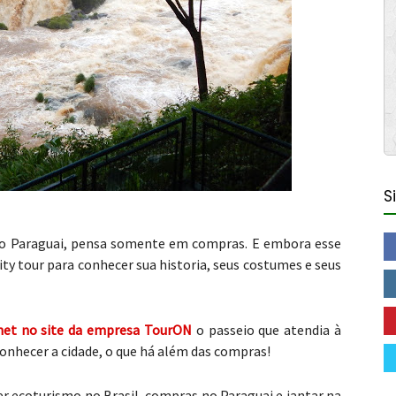
S
 o Paraguai, pensa somente em compras. E embora esse
ity tour para conhecer sua historia, seus costumes e seus
rnet no site da empresa TourON
o passeio que atendia à
conhecer a cidade, o que há além das compras!
er ecoturismo no Brasil, compras no Paraguai e jantar na