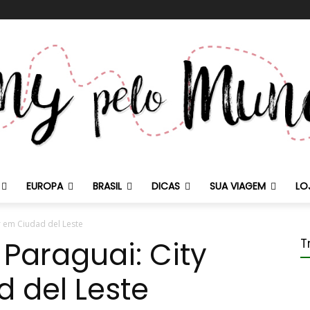
EUROPA
BRASIL
DICAS
SUA VIAGEM
LO
r em Ciudad del Leste
 Paraguai: City
T
 del Leste