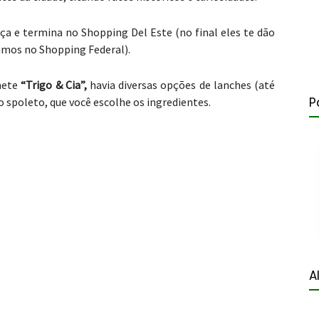
ça e termina no Shopping Del Este (no final eles te dão
amos no Shopping Federal).
nete
“Trigo & Cia”,
havia diversas opções de lanches (até
P
 spoleto, que você escolhe os ingredientes.
A