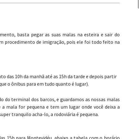
ento, basta pegar as suas malas na esteira e sair do
m procedimento de imigração, pois ele foi todo feito na
to das 10h da manhã até as 15h da tarde e depois partir
ue o ônibus para em tudo quanto é lugar).
lado do terminal dos barcos, e guardamos as nossas malas
e a mala for pequena e tem um lugar onde você deixa a
super tranquilo acha-lo, a rodoviária é pequena.
as 15h para Montevidéu, abaixo a tabela com o horário