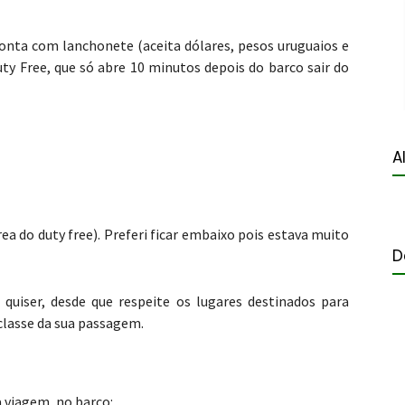
conta com lanchonete (aceita dólares, pesos uruguaios e
y Free, que só abre 10 minutos depois do barco sair do
A
a do duty free). Preferi ficar embaixo pois estava muito
D
quiser, desde que respeite os lugares destinados para
 classe da sua passagem.
a viagem, no barco: