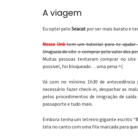
A viagem
Eu optei pelo
Seacat
por ser mais barato e te
Nesse link
tem um tutorial para te ajudar 
Uruguaia do site e comprar pelo valor dos pe
Muitas pessoas tentaram comprar no site
possivel, foi bloqueado… uma pena =(
Vá com no mínimo 1h30 de antecedência p
necessário fazer check-in, despachar as ma
pelos procedimentos de imigração de saída
passaporte e tudo mais.
Embora tenha um letreiro gigante escrito “
tela no canto com uma fila marcada para que