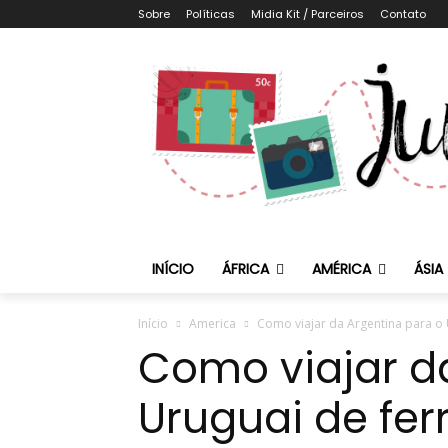
Sobre
Políticas
Midia Kit / Parceiros
Contato
INÍCIO
ÁFRICA
AMÉRICA
ÁSIA
Início
America
Como viajar da Argentina para o 
Como viajar d
Uruguai de fer