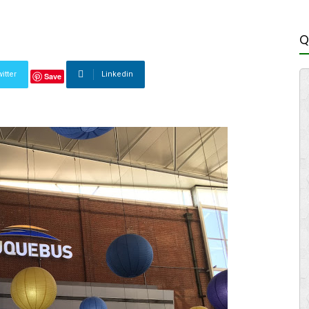
Q
itter
Linkedin
Save