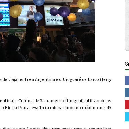
S
 de viajar entre a Argentina e o Uruguai é de barco (ferry
ntina) e Colônia de Sacramento (Uruguai), utilizando os
 do Rio da Prata leva 1h (a minha durou no máximo uns 45
o direto para Montevidéu, mas nesse caso a viagem leva