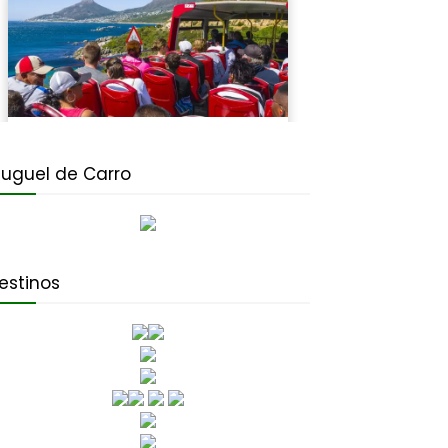
luguel de Carro
estinos