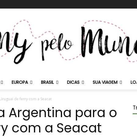
EUROPA
BRASIL
DICAS
SUA VIAGEM
LO
Uruguai de ferry com a Seacat
a Argentina para o
T
ry com a Seacat