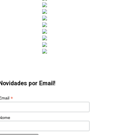
Novidades por Email!
*
Email
Nome