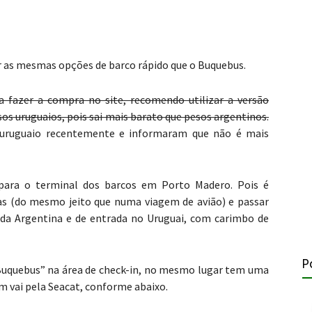
r as mesmas opções de barco rápido que o Buquebus.
a fazer a compra no site, recomendo utilizar a versão
sos uruguaios, pois sai mais barato que pesos argentinos.
 uruguaio recentemente e informaram que não é mais
ara o terminal dos barcos em Porto Madero. Pois é
las (do mesmo jeito que numa viagem de avião) e passar
 da Argentina e de entrada no Uruguai, com carimbo de
P
Buquebus” na área de check-in, no mesmo lugar tem uma
m vai pela Seacat, conforme abaixo.