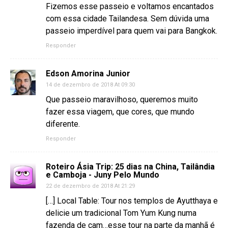
Fizemos esse passeio e voltamos encantados
com essa cidade Tailandesa. Sem dúvida uma
passeio imperdível para quem vai para Bangkok.
Responder
Edson Amorina Junior
14 de dezembro de 2018 At 09:30
Que passeio maravilhoso, queremos muito
fazer essa viagem, que cores, que mundo
diferente.
Responder
Roteiro Ásia Trip: 25 dias na China, Tailândia
e Camboja - Juny Pelo Mundo
22 de dezembro de 2018 At 21:29
[…] Local Table: Tour nos templos de Ayutthaya e
delicie um tradicional Tom Yum Kung numa
fazenda de cam…esse tour na parte da manhã é