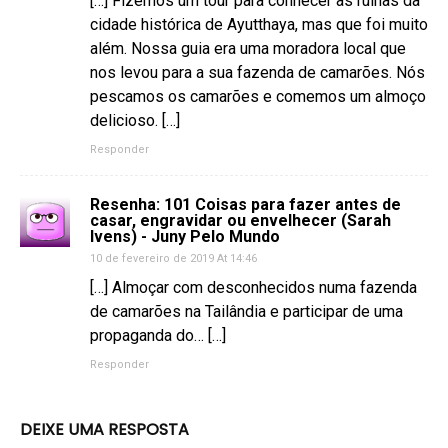
[…] Fizemos um tour para conhecer as ruínas da
cidade histórica de Ayutthaya, mas que foi muito
além. Nossa guia era uma moradora local que
nos levou para a sua fazenda de camarões. Nós
pescamos os camarões e comemos um almoço
delicioso. […]
Responder
Resenha: 101 Coisas para fazer antes de
casar, engravidar ou envelhecer (Sarah
Ivens) - Juny Pelo Mundo
10 de fevereiro de 2019 At 14:46
[…] Almoçar com desconhecidos numa fazenda
de camarões na Tailândia e participar de uma
propaganda do… […]
Responder
DEIXE UMA RESPOSTA