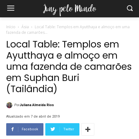
Início
Ásia
Local Table: Templos em Ayutthaya e almoço em uma
fazenda de camarões...
Local Table: Templos em
Ayutthaya e almoço em
uma fazenda de camarões
em Suphan Buri
(Tailândia)
Por
Juliana Almeida Rios
Atualizado em 7 de abril de 2019
Facebook
Twitter