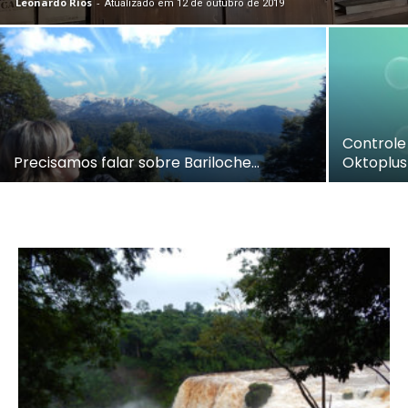
Leonardo Rios
-
Atualizado em 12 de outubro de 2019
Controle
Precisamos falar sobre Bariloche…
Oktoplus