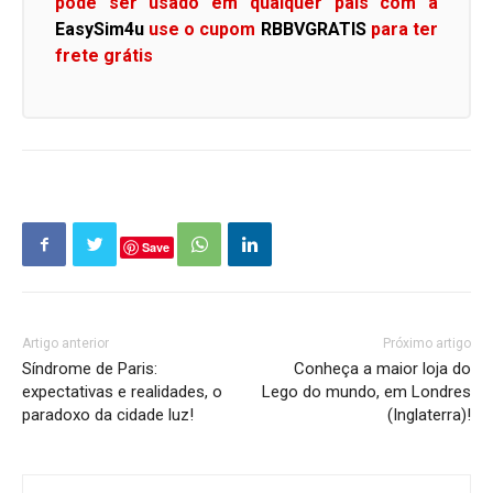
pode ser usado em qualquer pais com a
EasySim4u
use o cupom
RBBVGRATIS
para ter
frete grátis
Save
Artigo anterior
Próximo artigo
Síndrome de Paris:
Conheça a maior loja do
expectativas e realidades, o
Lego do mundo, em Londres
paradoxo da cidade luz!
(Inglaterra)!