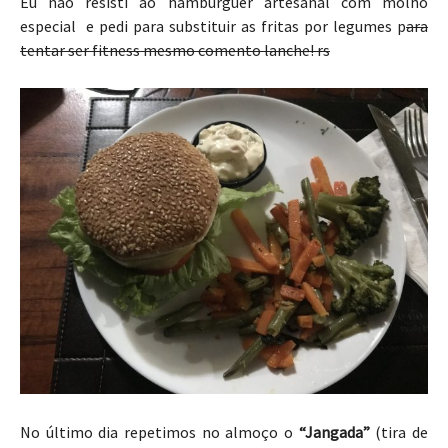
Eu não resisti ao hambúrguer artesanal com molho
especial e pedi para substituir as fritas por legumes p
ara
tentar ser fitness mesmo comento lanche! rs
No último dia repetimos no almoço o
“Jangada”
(tira de