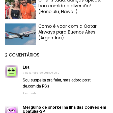
Chief’s Luau: danças típicas,
boa comida e diversão!
(Honolulu, Hawaii)
Como é voar com a Qatar
Airways para Buenos Aires
(Argentina)
2 COMENTÁRIOS
Lua
7 de janeiro de 2018 At 20:01
Sou suspeita pra falar, mas adoro post
de.comida RS:)
Responder
Mergulho de snorkel na Ilha das Couves em
Ubatuba-SP