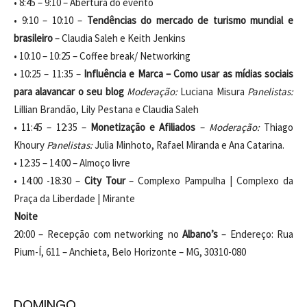
• 8:45 – 9:10 – Abertura do evento
• 9:10 – 10:10 –
T
endências do mercado de turismo mundial e
brasileiro
– Claudia Saleh e Keith Jenkins
• 10:10 – 10:25 – Coffee break/ Networking
• 10:25 – 11:35 –
Influência e Marca – Como usar as mídias sociais
para alavancar o seu blog
Moderação:
Luciana Misura
Panelistas:
Lillian Brandão, Lily Pestana e Claudia Saleh
• 11:45 – 12:35 –
Monetização e Afiliados
–
Moderação:
Thiago
Khoury
Panelistas:
Julia Minhoto, Rafael Miranda e Ana Catarina.
• 12:35 – 14:00 – Almoço livre
• 14:00 -18:30 –
City Tour
– Complexo Pampulha | Complexo da
Praça da Liberdade | Mirante
Noite
20:00 – Recepção com networking no
Albano’s
– Endereço: Rua
Pium-Í, 611 – Anchieta, Belo Horizonte – MG, 30310-080
DOMINGO