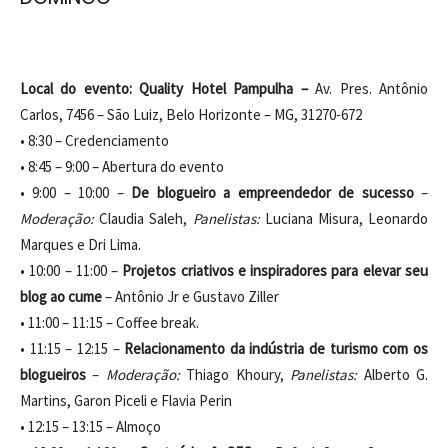
Local do evento: Quality Hotel Pampulha –
Av. Pres. Antônio
Carlos, 7456 – São Luiz, Belo Horizonte – MG, 31270-672
• 8:30 – Credenciamento
• 8:45 – 9:00 – Abertura do evento
• 9:00 – 10:00 –
De blogueiro a empreendedor de sucesso
–
Moderação:
Claudia Saleh,
Panelistas:
Luciana Misura, Leonardo
Marques e Dri Lima.
• 10:00 – 11:00 –
Projetos criativos e inspiradores para elevar seu
blog ao cume
– Antônio Jr e Gustavo Ziller
• 11:00 – 11:15 – Coffee break.
• 11:15 – 12:15 –
Relacionamento da indústria de turismo com os
blogueiros
–
Moderação:
Thiago Khoury,
Panelistas:
Alberto G.
Martins, Garon Piceli e Flavia Perin
• 12:15 – 13:15 – Almoço