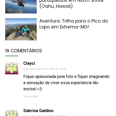
paraquedas em North Shore
(Oahu, Hawaii)
Aventura: Trilha para o Pico do
Lopo em Extrema-MG!
19 COMENTÁRIOS
Clayci
2 de setembro de 2016 At 16:09
Fiquei apaixonada pela foto e fiquei imaginando
a sensação de viver essa experiência tão
incrível <3
Responder
Sabrina Galdino