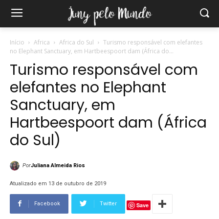
Início
Africa
Africa do Sul
Turismo responsável com elefantes
no Elephant Sanctuary, em Hartbeespoort dam (África do...
Turismo responsável com
elefantes no Elephant
Sanctuary, em
Hartbeespoort dam (África
do Sul)
Por
Juliana Almeida Rios
Atualizado em 13 de outubro de 2019
Facebook
Twitter
Save