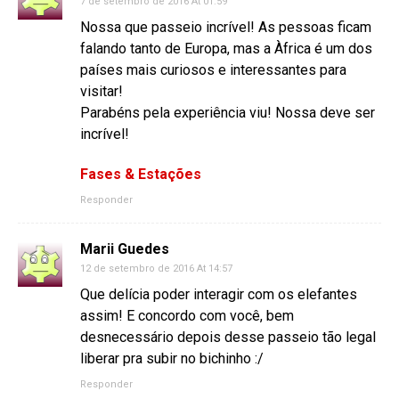
7 de setembro de 2016 At 01:59
Nossa que passeio incrível! As pessoas ficam
falando tanto de Europa, mas a Àfrica é um dos
países mais curiosos e interessantes para
visitar!
Parabéns pela experiência viu! Nossa deve ser
incrível!
Fases & Estações
Responder
Marii Guedes
12 de setembro de 2016 At 14:57
Que delícia poder interagir com os elefantes
assim! E concordo com você, bem
desnecessário depois desse passeio tão legal
liberar pra subir no bichinho :/
Responder