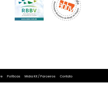
re
Políticas
Midia Kit / Parceiros
Contato