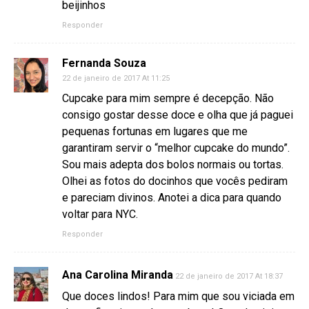
beijinhos
Responder
Fernanda Souza
22 de janeiro de 2017 At 11:25
Cupcake para mim sempre é decepção. Não
consigo gostar desse doce e olha que já paguei
pequenas fortunas em lugares que me
garantiram servir o “melhor cupcake do mundo”.
Sou mais adepta dos bolos normais ou tortas.
Olhei as fotos do docinhos que vocês pediram
e pareciam divinos. Anotei a dica para quando
voltar para NYC.
Responder
Ana Carolina Miranda
22 de janeiro de 2017 At 18:37
Que doces lindos! Para mim que sou viciada em