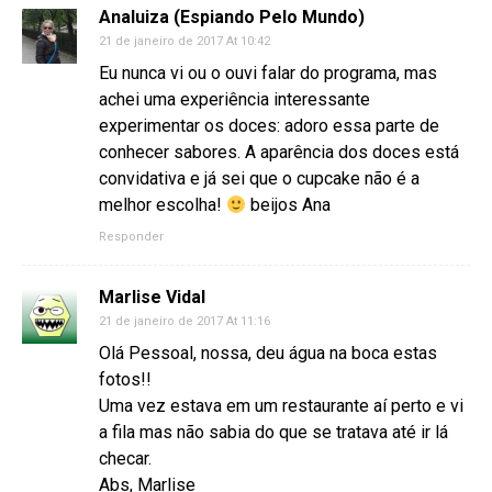
Analuiza (Espiando Pelo Mundo)
21 de janeiro de 2017 At 10:42
Eu nunca vi ou o ouvi falar do programa, mas
achei uma experiência interessante
experimentar os doces: adoro essa parte de
conhecer sabores. A aparência dos doces está
convidativa e já sei que o cupcake não é a
melhor escolha!
beijos Ana
Responder
Marlise Vidal
21 de janeiro de 2017 At 11:16
Olá Pessoal, nossa, deu água na boca estas
fotos!!
Uma vez estava em um restaurante aí perto e vi
a fila mas não sabia do que se tratava até ir lá
checar.
Abs, Marlise