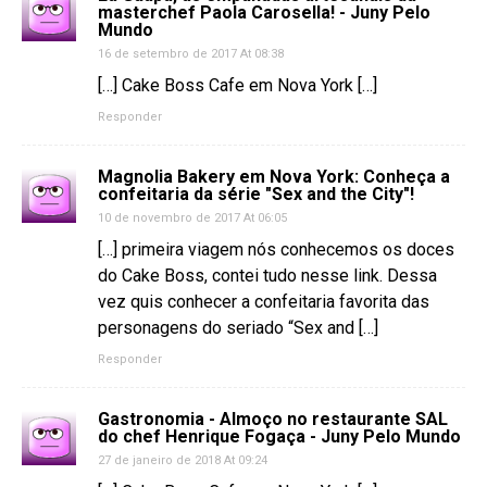
masterchef Paola Carosella! - Juny Pelo
Mundo
16 de setembro de 2017 At 08:38
[…] Cake Boss Cafe em Nova York […]
Responder
Magnolia Bakery em Nova York: Conheça a
confeitaria da série "Sex and the City"!
10 de novembro de 2017 At 06:05
[…] primeira viagem nós conhecemos os doces
do Cake Boss, contei tudo nesse link. Dessa
vez quis conhecer a confeitaria favorita das
personagens do seriado “Sex and […]
Responder
Gastronomia - Almoço no restaurante SAL
do chef Henrique Fogaça - Juny Pelo Mundo
27 de janeiro de 2018 At 09:24