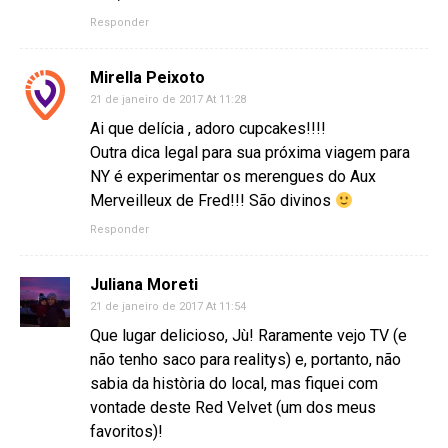
Responder
Mirella Peixoto
21 de janeiro de 2017 At 11:28
Ai que delícia , adoro cupcakes!!!!
Outra dica legal para sua próxima viagem para
NY é experimentar os merengues do Aux
Merveilleux de Fred!!! São divinos
Responder
Juliana Moreti
21 de janeiro de 2017 At 11:54
Que lugar delicioso, Jù! Raramente vejo TV (e
não tenho saco para realitys) e, portanto, não
sabia da història do local, mas fiquei com
vontade deste Red Velvet (um dos meus
favoritos)!