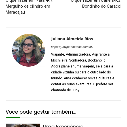
O que fazer em Natal-RN:
O que fazer em Canela-RS:
Mergulho de cilindro em
Bondinho do Caracol
Maracajaú
Juliana Almeida Rios
https://junypelomundo.com.br/
Viajante, Administradora, Aspirante à
Mochileira, Sonhadora, Bookaholic.
Adora planejar uma viagem, seja para a
cidade vizinha ou para o outro lado do
mundo. Ama conhecer novas culturas e
contar as suas aventuras. E prefere ser
chamada de Juny.
Você pode gostar também...
Uma Experiência