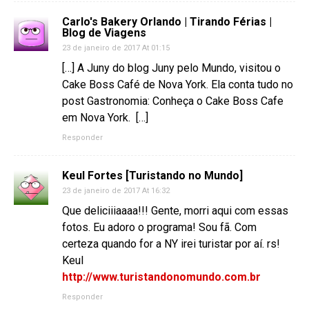
Carlo's Bakery Orlando | Tirando Férias |
Blog de Viagens
23 de janeiro de 2017 At 01:15
[…] A Juny do blog Juny pelo Mundo, visitou o
Cake Boss Café de Nova York. Ela conta tudo no
post Gastronomia: Conheça o Cake Boss Cafe
em Nova York. […]
Responder
Keul Fortes [Turistando no Mundo]
23 de janeiro de 2017 At 16:32
Que deliciiiaaaa!!! Gente, morri aqui com essas
fotos. Eu adoro o programa! Sou fã. Com
certeza quando for a NY irei turistar por aí. rs!
Keul
http://www.turistandonomundo.com.br
Responder