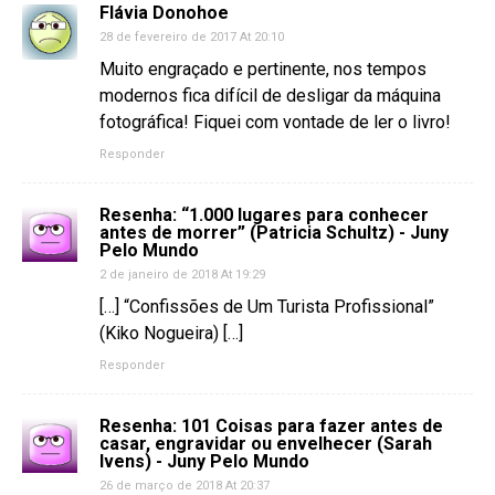
Flávia Donohoe
28 de fevereiro de 2017 At 20:10
Muito engraçado e pertinente, nos tempos
modernos fica difícil de desligar da máquina
fotográfica! Fiquei com vontade de ler o livro!
Responder
Resenha: “1.000 lugares para conhecer
antes de morrer” (Patricia Schultz) - Juny
Pelo Mundo
2 de janeiro de 2018 At 19:29
[…] “Confissões de Um Turista Profissional”
(Kiko Nogueira) […]
Responder
Resenha: 101 Coisas para fazer antes de
casar, engravidar ou envelhecer (Sarah
Ivens) - Juny Pelo Mundo
26 de março de 2018 At 20:37