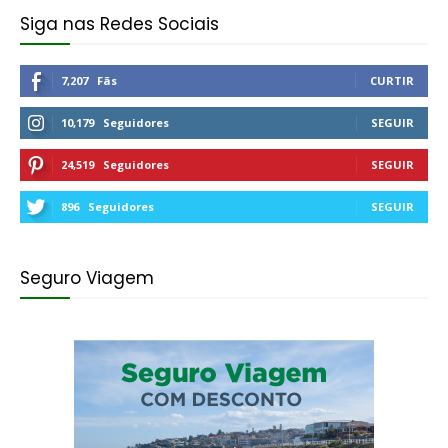
Siga nas Redes Sociais
7,207
Fãs
CURTIR
10,179
Seguidores
SEGUIR
24,519
Seguidores
SEGUIR
896
Seguidores
SEGUIR
Seguro Viagem