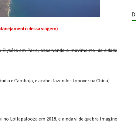
D
lanejamento dessa viagem)
 Elysées em Paris, observando o movimento da cidade
lândia e Camboja, e acabei fazendo stopover na China)
i no Lollapalooza em 2018, e ainda vi de quebra Imagine