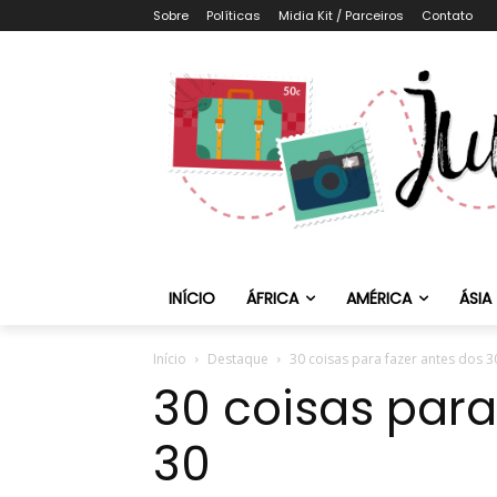
Sobre
Políticas
Midia Kit / Parceiros
Contato
INÍCIO
ÁFRICA
AMÉRICA
ÁSIA
Início
Destaque
30 coisas para fazer antes dos 3
30 coisas para
30