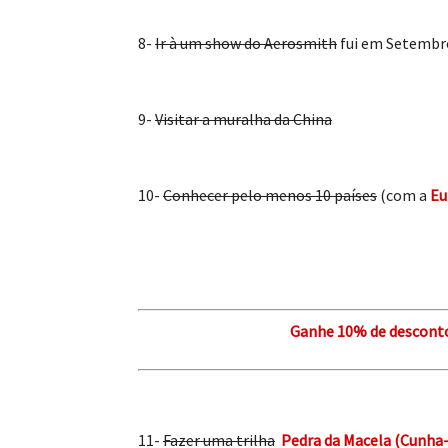
8-
Ir à um show do Aerosmith
fui em Setembr
9-
Visitar a muralha da China
10-
Conhecer pelo menos 10 países
(com a
Eu
Ganhe 10% de desconto
11-
Fazer uma trilha
Pedra da Macela (Cunha