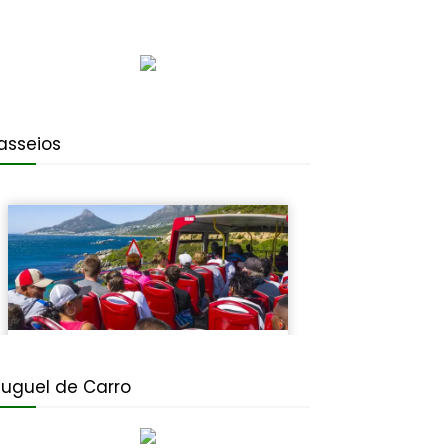
asseios
luguel de Carro