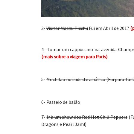
3-
Visitar Machu Picchu
Fui em Abril de 2017
(p
4-
Tomar um cappuccino na avenida Champs
(mais sobre a viagem para Paris)
5-
Mochilão no sudeste asiático (Fui para Tai
6- Passeio de balão
7-
Ir à um show dos Red Hot Chili Peppers
(Fu
Dragons e Pearl Jam!)