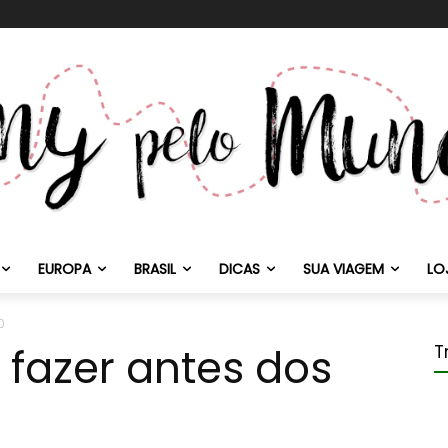
EUROPA
BRASIL
DICAS
SUA VIAGEM
LO
0
 fazer antes dos
T