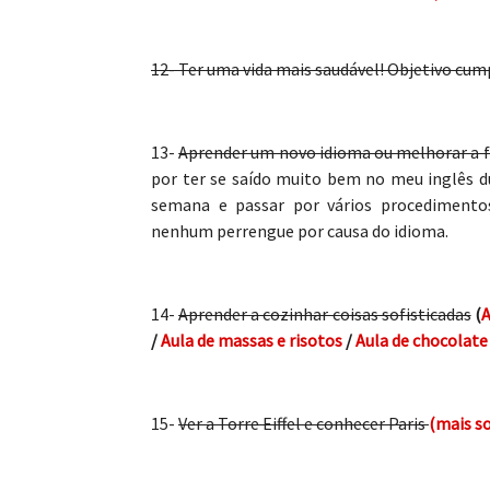
12- Ter uma vida mais saudável! Objetivo cum
13-
Aprender um novo idioma ou melhorar a f
por ter se saído muito bem no meu inglês d
semana e passar por vários procedimento
nenhum perrengue por causa do idioma.
14-
Aprender a cozinhar coisas sofisticadas
(
A
/
Aula de massas e risotos
/
Aula de chocolate
15-
Ver a Torre Eiffel e conhecer Paris
(mais so