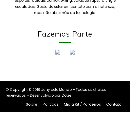
esportes radicais como trekking, caiaque, rapel, rafting e
escaladas. Gosta de estar em contato com a natureza,
mas não abre mão da tecnologia.
Fazemos Parte
© Copyright © 2019 Juny pelo Mundo – Todos os direitos
reservados – Desenvolvido por
Dotes
Sobre
Políticas
Midia Kit / Parceiros
Contato