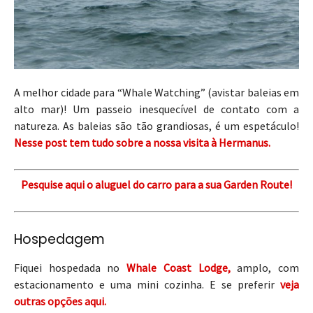
A melhor cidade para “Whale Watching” (avistar baleias em
alto mar)! Um passeio inesquecível de contato com a
natureza. As baleias são tão grandiosas, é um espetáculo!
Nesse post tem tudo sobre a nossa visita à Hermanus.
Pesquise aqui o aluguel do carro para a sua Garden Route!
Hospedagem
Fiquei hospedada no
Whale Coast Lodge,
amplo, com
estacionamento e uma mini cozinha. E se preferir
veja
outras opções aqui.