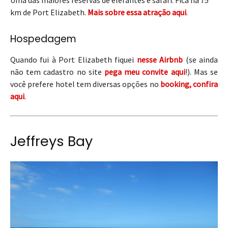
Uma das maiores reservas de elefantes e safari. Fica há 75
km de Port Elizabeth.
Mais sobre essa atração aqui
.
Hospedagem
Quando fui à Port Elizabeth fiquei
nesse Airbnb
(se ainda
não tem cadastro no site
pega meu convite aqui
!). Mas se
você prefere hotel tem diversas opções no
booking, confira
aqui
.
Jeffreys Bay