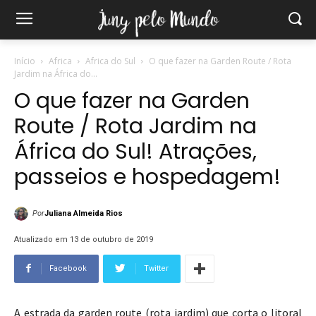
Início
Africa
Africa do Sul
O que fazer na Garden Route / Rota
Jardim na África do...
O que fazer na Garden
Route / Rota Jardim na
África do Sul! Atrações,
passeios e hospedagem!
Por
Juliana Almeida Rios
Atualizado em 13 de outubro de 2019
Facebook
Twitter
A estrada da garden route (rota jardim) que corta o litoral