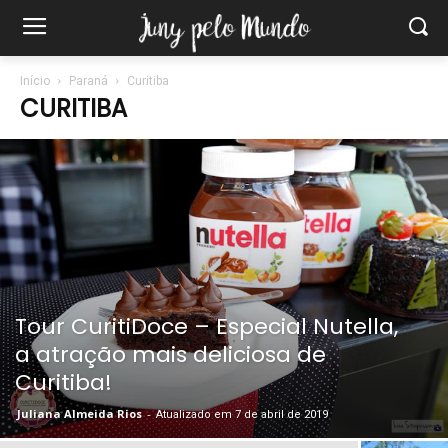
Início
Paraná
Curitiba
CURITIBA
Tour CuritiDoce – Especial Nutella,
a atração mais deliciosa de
Curitiba!
Juliana Almeida Rios
-
Atualizado em 7 de abril de 2019