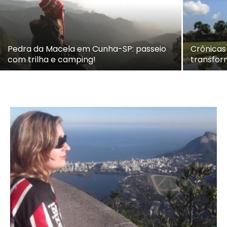
Pedra da Macela em Cunha-SP: passeio
Crônicas
com trilha e camping!
transfo