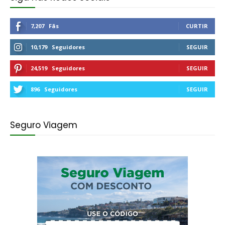
7,207
Fãs
CURTIR
10,179
Seguidores
SEGUIR
24,519
Seguidores
SEGUIR
896
Seguidores
SEGUIR
Seguro Viagem