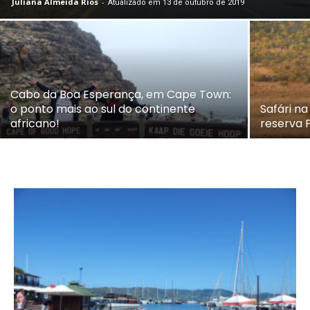
Juliana Almeida Rios
-
Atualizado em 13 de outubro de 2019
Cabo da Boa Esperança, em Cape Town:
o ponto mais ao sul do continente
Safári na
africano!
reserva 