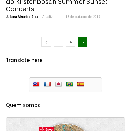
do Kirstenbosch Summer Sunset
Concerts...
-
Juliana Almeida Rios
Atualizado em 13 de outubro de 2019
3
4
5
Translate here
Quem somos
Save