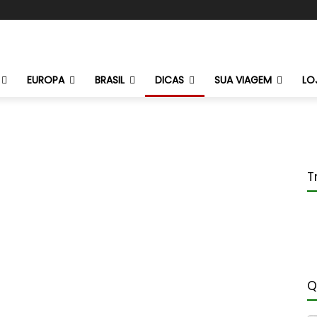
EUROPA
BRASIL
DICAS
SUA VIAGEM
LO
T
Q