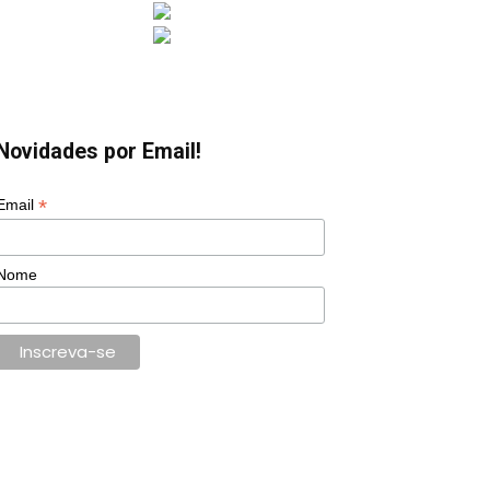
Novidades por Email!
*
Email
Nome