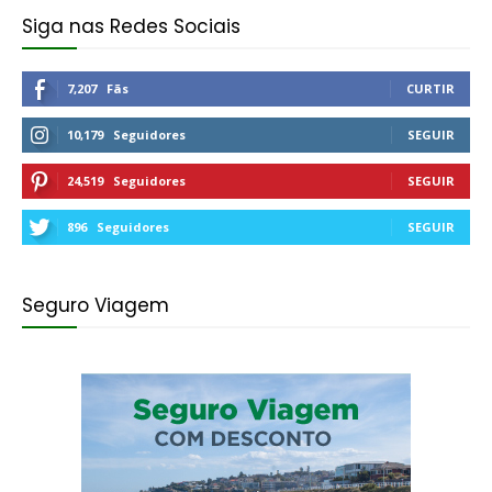
Siga nas Redes Sociais
7,207
Fãs
CURTIR
10,179
Seguidores
SEGUIR
24,519
Seguidores
SEGUIR
896
Seguidores
SEGUIR
Seguro Viagem