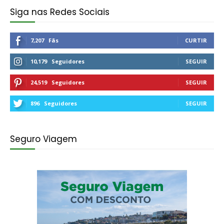
Siga nas Redes Sociais
7,207
Fãs
CURTIR
10,179
Seguidores
SEGUIR
24,519
Seguidores
SEGUIR
896
Seguidores
SEGUIR
Seguro Viagem