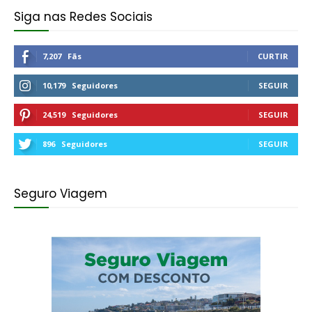
Siga nas Redes Sociais
7,207
Fãs
CURTIR
10,179
Seguidores
SEGUIR
24,519
Seguidores
SEGUIR
896
Seguidores
SEGUIR
Seguro Viagem