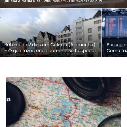
Juliana Almeida Rios
-
Atualizado em 24 de fevereiro de 2019
Roteiro de 2 dias em Colônia (Alemanha)
Passagem
– O que fazer, onde comer e se hospedar
Como faz