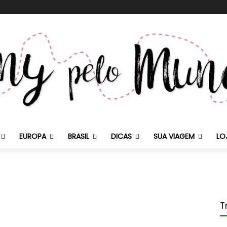
EUROPA
BRASIL
DICAS
SUA VIAGEM
LO
T