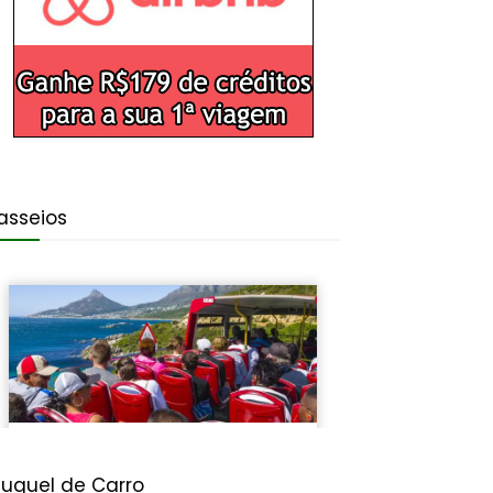
asseios
luguel de Carro