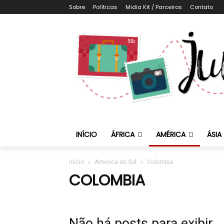
Sobre
Políticas
Midia Kit / Parceiros
Contato
INÍCIO
ÁFRICA
AMÉRICA
ÁSIA
Início
America do Sul
Colombia
COLOMBIA
Não há posts para exibir