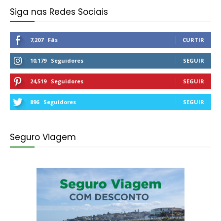
Siga nas Redes Sociais
7,207
Fãs
CURTIR
10,179
Seguidores
SEGUIR
24,519
Seguidores
SEGUIR
896
Seguidores
SEGUIR
Seguro Viagem