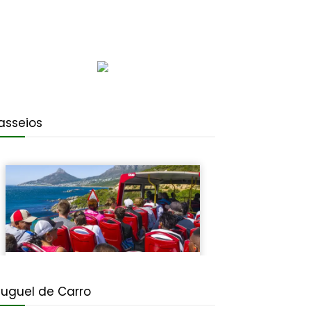
asseios
luguel de Carro