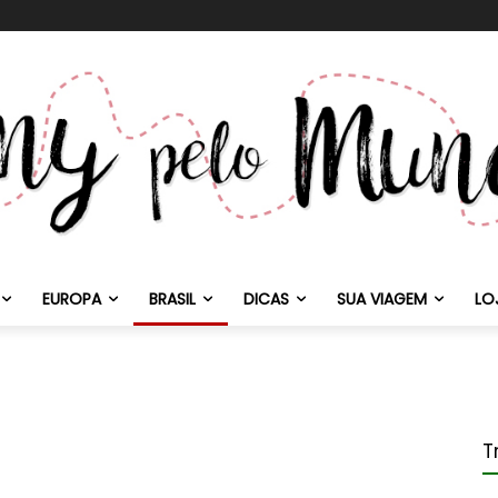
EUROPA
BRASIL
DICAS
SUA VIAGEM
LO
T