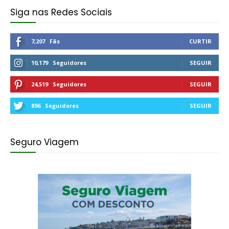
Siga nas Redes Sociais
7,207
Fãs
CURTIR
10,179
Seguidores
SEGUIR
24,519
Seguidores
SEGUIR
896
Seguidores
SEGUIR
Seguro Viagem