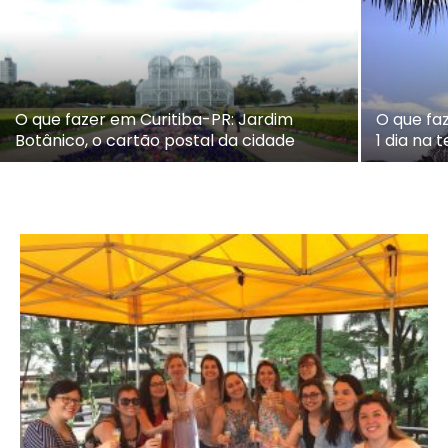
O que fazer em Curitiba-PR: Jardim
O que fa
Botânico, o cartão postal da cidade
1 dia na 