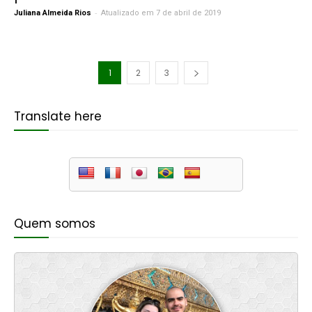
-
Juliana Almeida Rios
Atualizado em 7 de abril de 2019
1
2
3
Translate here
Quem somos