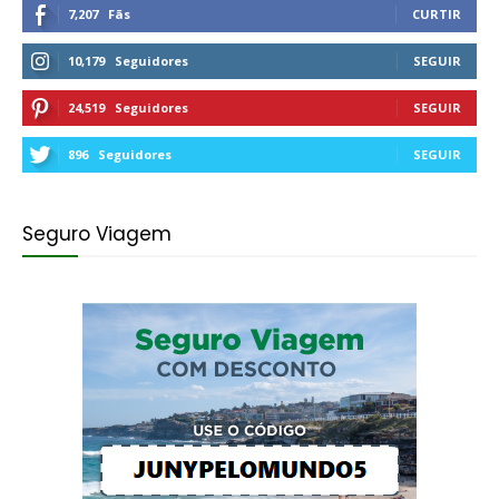
7,207
Fãs
CURTIR
10,179
Seguidores
SEGUIR
24,519
Seguidores
SEGUIR
896
Seguidores
SEGUIR
Seguro Viagem