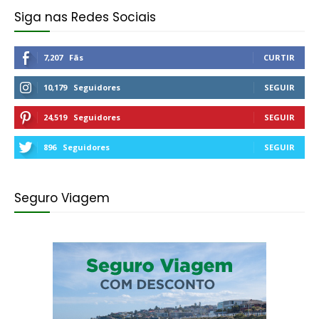
Siga nas Redes Sociais
7,207
Fãs
CURTIR
10,179
Seguidores
SEGUIR
24,519
Seguidores
SEGUIR
896
Seguidores
SEGUIR
Seguro Viagem