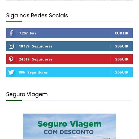
Siga nas Redes Sociais
7,207
Fãs
CURTIR
10,179
Seguidores
SEGUIR
24,519
Seguidores
SEGUIR
896
Seguidores
SEGUIR
Seguro Viagem