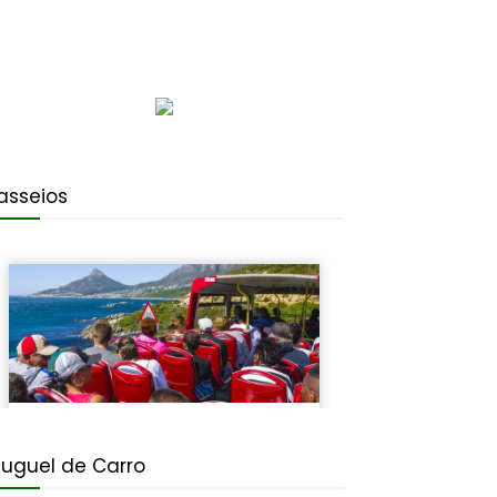
asseios
luguel de Carro