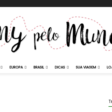
EUROPA
BRASIL
DICAS
SUA VIAGEM
LO
T