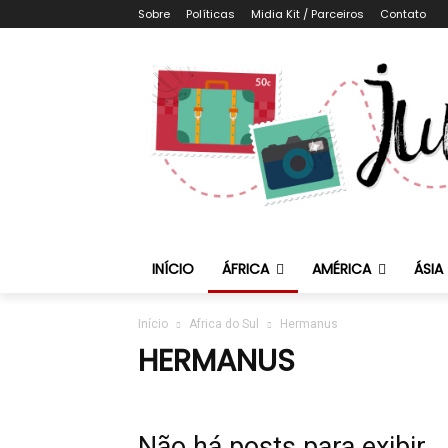
Sobre
Políticas
Midia Kit / Parceiros
Contato
INÍCIO
ÁFRICA
AMÉRICA
ÁSIA
Início
Africa do Sul
Hermanus
HERMANUS
Não há posts para exibir