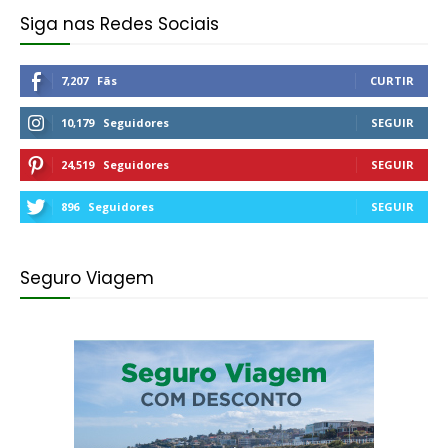
Siga nas Redes Sociais
7,207
Fãs
CURTIR
10,179
Seguidores
SEGUIR
24,519
Seguidores
SEGUIR
896
Seguidores
SEGUIR
Seguro Viagem