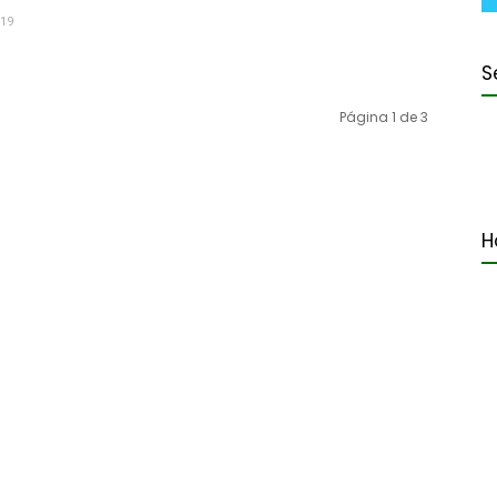
019
S
Página 1 de 3
H