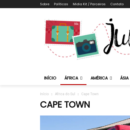
Sobre
Políticas
Midia Kit / Parceiros
Contato
INÍCIO
ÁFRICA
AMÉRICA
ÁSIA
Início
Africa do Sul
Cape Town
CAPE TOWN