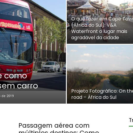
O que fazer em Cape Tow
(África do Sul): V&A
Waterfront o lugar mais
agradável da cidade
de como
 sem carro
Projeto Fotográfico: On th
road – África do Sul
o de 2019
T
Passagem aérea com
múltiplos destinos: Como