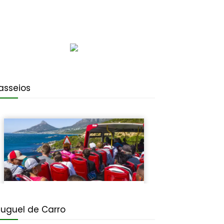
asseios
luguel de Carro