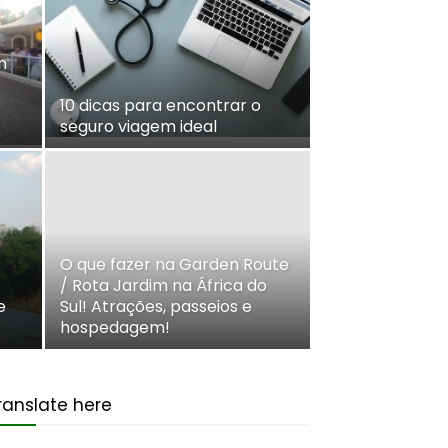
n
10 dicas para encontrar o
seguro viagem ideal
O que fazer na Garden Route
/ Rota Jardim na África do
e
Sul! Atrações, passeios e
hospedagem!
ranslate here