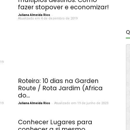
fazer stopover e economizar!
-
Juliana Almeida Rios
Atualizado em 4 de dezembro de 2019
Q
019
Roteiro: 10 dias na Garden
Route / Rota Jardim (Africa
do...
-
019
Juliana Almeida Rios
Atualizado em 19 de junho de 2023
Conhecer Lugares para
conhecer a si mesmo…