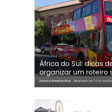
África do Sul: dicas 
organizar um roteiro
Juliana Almeida Rios
-
Atualizado em 13 de outubr