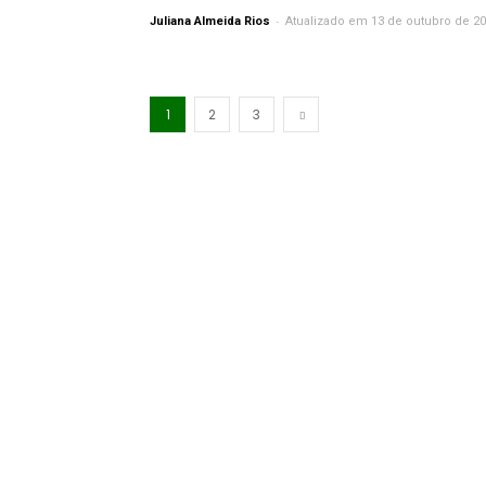
-
Juliana Almeida Rios
Atualizado em 13 de outubro de 2
1
2
3